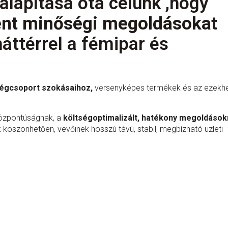
alapítása óta célunk ,hogy
ént minőségi megoldásokat
ttérrel a fémipar és
cégcsoport szokásaihoz,
versenyképes termékek és az ezekh
központúságnak, a
költségoptimalizált, hatékony megoldáso
köszönhetően, vevőinek hosszú távú, stabil, megbízható üzleti