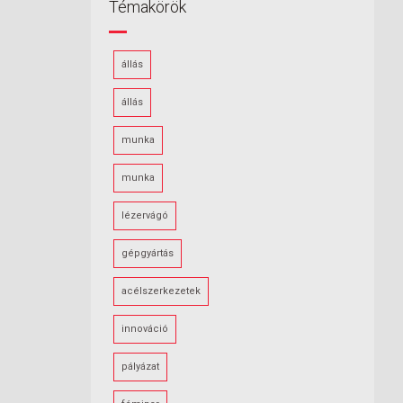
Témakörök
állás
állás
munka
munka
lézervágó
gépgyártás
acélszerkezetek
innováció
pályázat