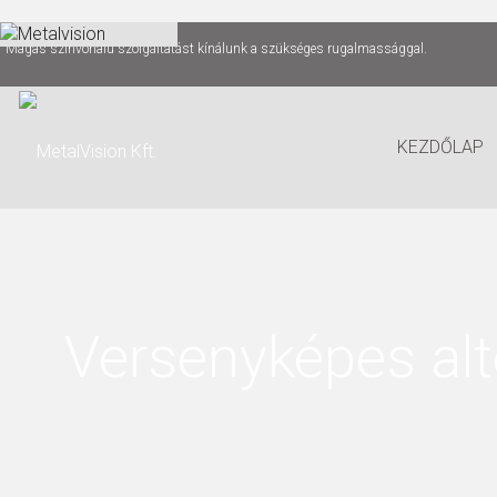
Magas színvonalú szolgáltatást kínálunk a szükséges rugalmassággal.
KEZDŐLAP
Versenyképes al