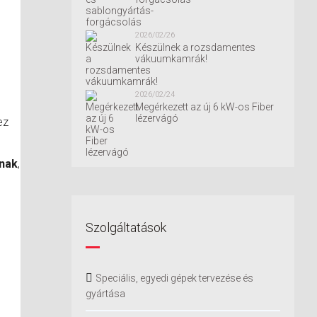
2026/02/26
Készülnek a rozsdamentes
vákuumkamrák!
2026/02/24
Megérkezett az új 6 kW-os Fiber
lézervágó
ez
knak
,
Szolgáltatások
Speciális, egyedi gépek tervezése és
gyártása