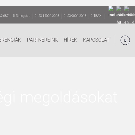
82 087
Támogatás
ISO 14001:2015
ISO 9001:2015
TISAX
ERENCIÁK
PARTNEREINK
HÍREK
KAPCSOLAT
égi megoldásokat