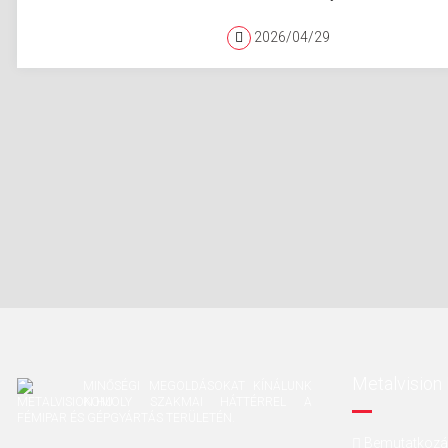
2026/04/29
Metalvision 
MINŐSÉGI MEGOLDÁSOKAT KÍNÁLUNK
KOMOLY SZAKMAI HÁTTÉRREL A
FÉMIPAR ÉS GÉPGYÁRTÁS TERÜLETÉN.
Bemutatkoz