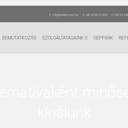
info@metalvision.hu
+36 30 9913 363
+36 30 54
BEMUTATKOZÁS
SZOLGÁLTATÁSAINK
GÉPPARK
REF
ternatívaként minős
kínálunk