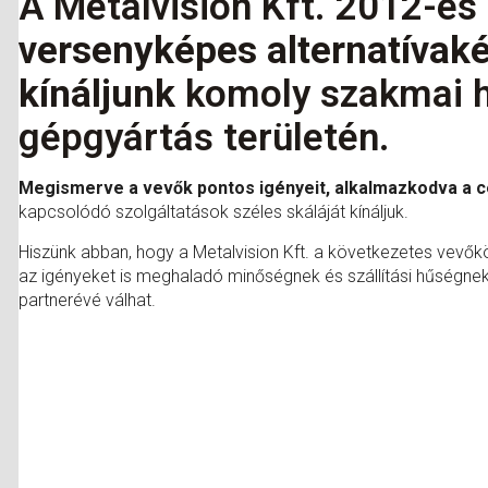
A Metalvision Kft. 2012-es 
versenyképes alternatívak
kínáljunk
komoly szakmai há
gépgyártás területén.
Megismerve a vevők pontos igényeit, alkalmazkodva a 
kapcsolódó szolgáltatások széles skáláját kínáljuk.
Hiszünk abban, hogy a Metalvision Kft. a következetes vevő
az igényeket is meghaladó minőségnek és szállítási hűségnek 
partnerévé válhat.