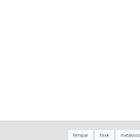
fémipar
hírek
metalvisi