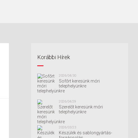
Korábbi Hírek
2026/04/30
Sofőrt keresünk móri
telephelyünkre
2026/04/29
Szerelőt keresünk móri
telephelyünkre
2026/03/23
Készülék és sablongyártás-
forgácsolás