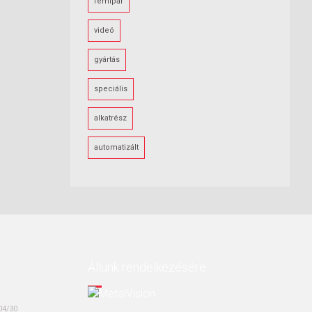
fémipar
videó
gyártás
speciális
alkatrész
automatizált
Állunk rendelkezésére
04/30