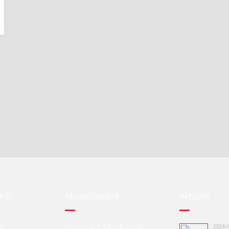
Kft.
Megoldásaink
Aktuális
ás
Speciális, egyedi gépek
2026/