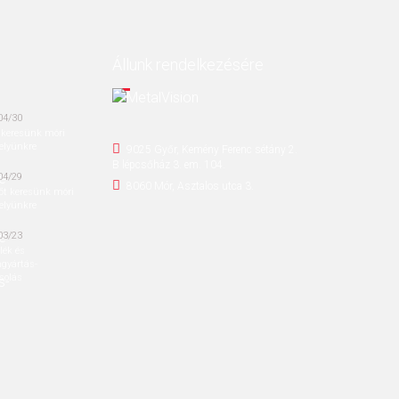
Állunk rendelkezésére
04/30
 keresünk móri
elyünkre
9025 Győr, Kemény Ferenc sétány 2.
B lépcsőház 3. em. 104.
04/29
8060 Mór, Asztalos utca 3.
őt keresünk móri
elyünkre
03/23
lék és
gyártás-
solás