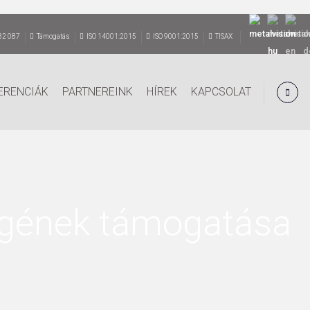
82 087
Támogatás
ISO 14001:2015
ISO 9001:2015
TISAX
ERENCIÁK
PARTNEREINK
HÍREK
KAPCSOLAT
ségének támogatása