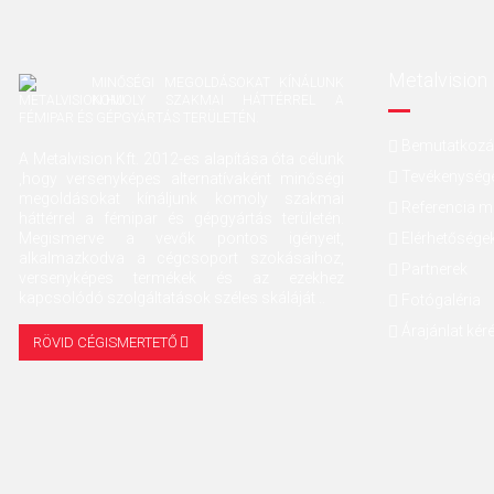
Metalvision 
MINŐSÉGI MEGOLDÁSOKAT KÍNÁLUNK
KOMOLY SZAKMAI HÁTTÉRREL A
FÉMIPAR ÉS GÉPGYÁRTÁS TERÜLETÉN.
Bemutatkoz
A Metalvision Kft. 2012-es alapítása óta célunk
Tevékenység
,hogy versenyképes alternatívaként minőségi
megoldásokat kínáljunk komoly szakmai
Referencia 
háttérrel a fémipar és gépgyártás területén.
Megismerve a vevők pontos igényeit,
Elérhetősége
alkalmazkodva a cégcsoport szokásaihoz,
Partnerek
versenyképes termékek és az ezekhez
kapcsolódó szolgáltatások széles skáláját ..
Fotógaléria
Árajánlat kér
RÖVID CÉGISMERTETŐ