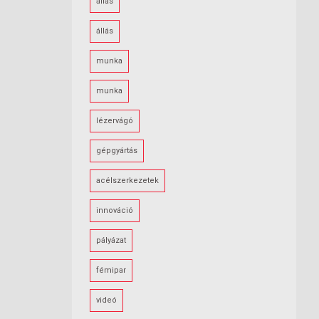
állás
állás
munka
munka
lézervágó
gépgyártás
acélszerkezetek
innováció
pályázat
fémipar
videó