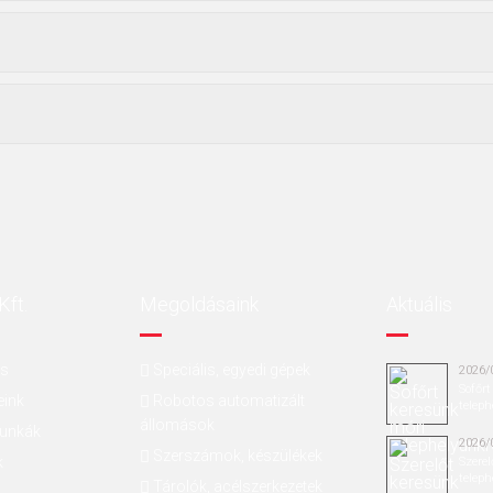
Kft.
Megoldásaink
Aktuális
ás
Speciális, egyedi gépek
2026/
Sofőrt
eink
Robotos automatizált
teleph
állomások
munkák
2026/
Szerszámok, készülékek
k
Szerel
teleph
Tárolók, acélszerkezetek