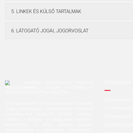
5. LINKEK ÉS KÜLSŐ TARTALMAK
6. LÁTOGATÓ JOGAI, JOGORVOSLAT
Metalvision 
MINŐSÉGI MEGOLDÁSOKAT KÍNÁLUNK
KOMOLY SZAKMAI HÁTTÉRREL A
FÉMIPAR ÉS GÉPGYÁRTÁS TERÜLETÉN.
Bemutatkoz
A Metalvision Kft. 2012-es alapítása óta célunk
Tevékenység
,hogy versenyképes alternatívaként minőségi
megoldásokat kínáljunk komoly szakmai
Referencia 
háttérrel a fémipar és gépgyártás területén.
Megismerve a vevők pontos igényeit,
Elérhetősége
alkalmazkodva a cégcsoport szokásaihoz,