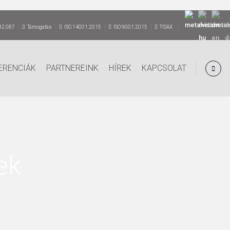
82 087
Támogatás
ISO 14001:2015
ISO 9001:2015
TISAX
ERENCIÁK
PARTNEREINK
HÍREK
KAPCSOLAT
ek