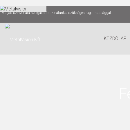
Magas színvonalú szolgáltatást kínálunk a szükséges rugalmassággal.
KEZDŐLAP
F