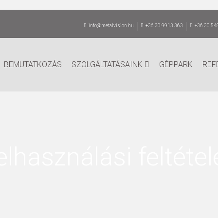
info@metalvision.hu
+36 30 9913 363
+36 30 54
BEMUTATKOZÁS
SZOLGÁLTATÁSAINK
GÉPPARK
REF
elhasználási feltétel