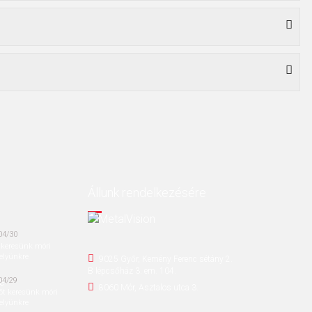
Állunk rendelkezésére
04/30
 keresünk móri
elyünkre
9025 Győr, Kemény Ferenc sétány 2.
B lépcsőház 3. em. 104.
04/29
8060 Mór, Asztalos utca 3.
őt keresünk móri
elyünkre