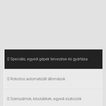
Speciális, egyedi gépek tervezése és gyártása
Robotos automatizált állomások
Szerszámok, készülékek, egyedi eszközök