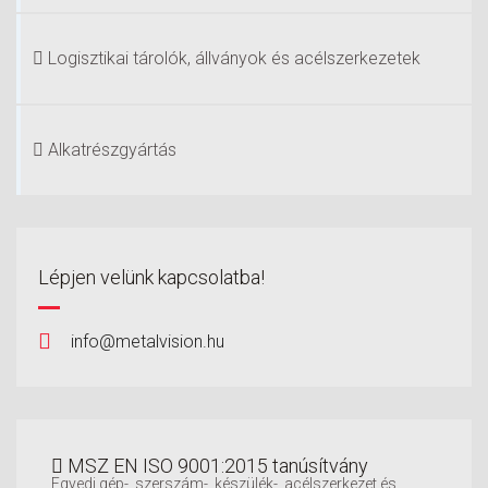
Logisztikai tárolók, állványok és acélszerkezetek
Alkatrészgyártás
Lépjen velünk kapcsolatba!
info@metalvision.hu
MSZ EN ISO 9001:2015 tanúsítvány
Egyedi gép-, szerszám-, készülék-, acélszerkezet és