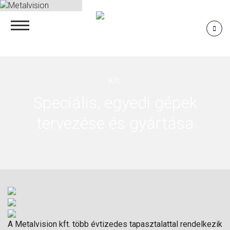
Speciális, egyedi gépek
tervezése és gyártása
A Metalvision kft. több évtizedes tapasztalattal rendelkezik