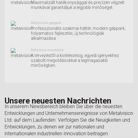
Maximalizált hatékonysággal és precízen végzett
munkával garantáljuk a legjobb minõséget.
Metalvision géppark
Professzionális szakmai háttér, modern géppark,
folyamatos fejlesztés, új technológiák
alkalmazása.
Referencia munkáink
A tervezéstõl a kivitelezésig, egyedi igényekhez
szabott megoldásokkal a legmagasabb
minõségben.
Unsere neuesten Nachrichten
In unserem Newsbereich bleiben Sie über die neuesten
Entwicklungen und Unternehmensereignisse von Metalvision
Ltd. auf dem Laufenden. Verfolgen Sie die Neuigkeiten und
Entwicklungen, zu denen wir zur nationalen und
internationalen industriellen Innovation beitragen.