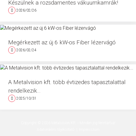
Készülnek a rozsdamentes vákuumkamrák!
2026/02/26
Megérkezett az új 6 kW-os Fiber lézervágó
2026/02/24
A Metalvision kft. több évtizedes tapasztalattal
rendelkezik...
2025/10/31
Copyright ©
2026
Metalvision Kft.
• Minden jog fenntartva!
Adatvédelmi tájékoztató
Impresszum