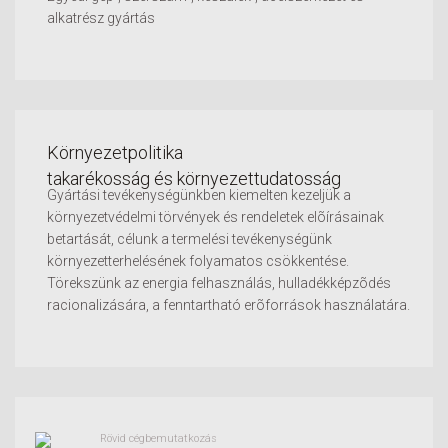
alkatrész gyártás
Környezetpolitika
takarékosság és környezettudatosság
Gyártási tevékenységünkben kiemelten kezeljük a
környezetvédelmi törvények és rendeletek elõírásainak
betartását, célunk a termelési tevékenységünk
környezetterhelésének folyamatos csökkentése.
Törekszünk az energia felhasználás, hulladékképzõdés
racionalizására, a fenntartható erõforrások használatára.
Rövid cégbemutatkozás