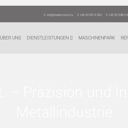
info@metalvision.hu
+36 30 9913 363
+36 30 5482 0
ÜBER UNS
DIENSTLEISTUNGEN
MASCHINENPARK
RE
t. – Präzision und In
Metallindustrie