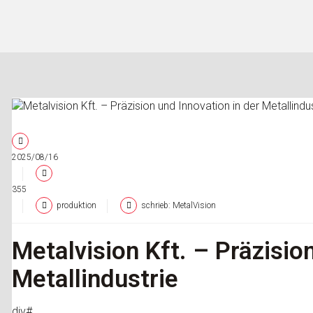
2025/08/16
355
produktion
schrieb: MetalVision
Metalvision Kft. – Präzisio
Metallindustrie
div#