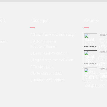
Kft.
Lösungen
Aktuelle
Spezielles Maschinendesign
2026/
Sucht
täten
Automatisierten
Aushil
Stando
Roboterstationen
2026/
Design und Produktion
Sucht 
Logistikregalen produktion
für le
Montag
Teilefertigung
2026/
Unterstützung 2020
Vorri
Schab
Jobangebot, Karriere
Zersp