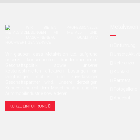
Metalvision 
WIR BIETEN PROFESSIONELLE
LÖSUNGEN MIT METALL- UND
MASCHINENBAU, QUALITATIV
HOCHWERTIGEN SERVICE
Einführung
Wir glauben, dass Metalvision Ltd. aufgrund
Unsere Aktivi
unserer konsequenten kundenorientierten
Referenzen
Geschäftspolitik sowie unserer
kostenoptimierten effektiven Lösungen ein
Kontakt
langfristiger, stabiler und zuverlässiger
Partners
Geschäftspartner wird. Unsere derzeitigen
Kunden sind mit dem Maschinenbau und der
Fotogallerie
Automobilindustrie sowie deren ..
Angebot
KURZE EINFÜHRUNG