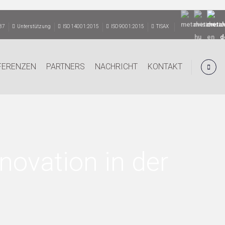
87
Unterstützung
ISO 14001:2015
ISO 9001:2015
TISAX
FERENZEN
PARTNERS
NACHRICHT
KONTAKT
novation in der