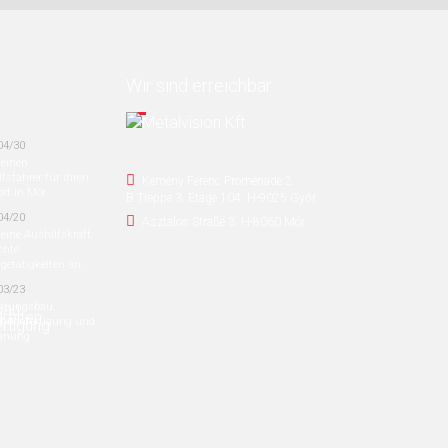
Wir sind erreichbar
04/30
 einen
fsfahrer für ihren
Kemény Ferenc Promenade 2.
rt in Mór
B Treppe 3. Etage 104.
H-9025 Győr
04/20
Asztalos Straße 3. H-8060 Mór
eine Aushilfskraft
ichte
etätigkeiten an...
03/23
chtungsbau,
lonenfertigung und
anung