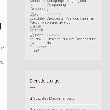
Schablonenfertigung und
Zerspanung
2026/02/26
Die Edelstahl-Vakuumkammern
werden gefertigt!
d
2026/02/23
Unser neuer 6-kW-Faserlaser ist
da!
the
rs.
Dienstleistungen
Spezielles Maschinendesign